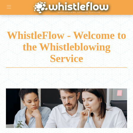
WhistleFlow - Welcome to
the Whistleblowing
Service